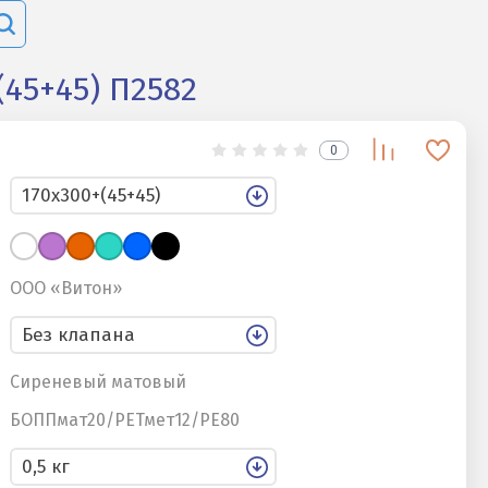
45+45) П2582
0
ООО «Витон»
Сиреневый матовый
БОППмат20/РЕТмет12/РЕ80