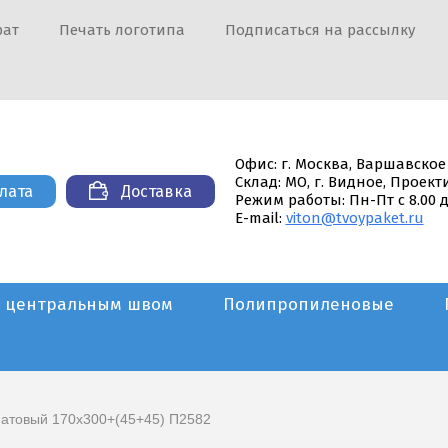
рат
Печать логотипа
Подписаться на рассылку
Офис: г. Москва, Варшавское
Склад: МО, г. Видное, Проек
лата
Доставка
Режим работы: Пн-Пт с 8.00 д
E-mail:
viton@tvoypaket.ru
С центральным швом
Полипропиленовые
 матовый 170х300+(45+45) П2582