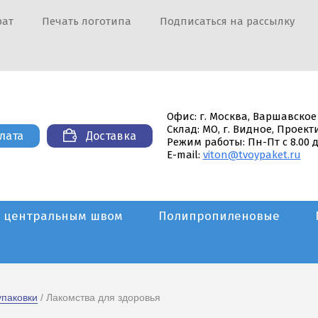
рат
Печать логотипа
Подписаться на рассылку
Офис: г. Москва, Варшавское
Склад: МО, г. Видное, Проек
лата
Доставка
Режим работы: Пн-Пт с 8.00 д
E-mail:
viton@tvoypaket.ru
С центральным швом
Полипропиленовые
паковки
 / Лакомства для здоровья