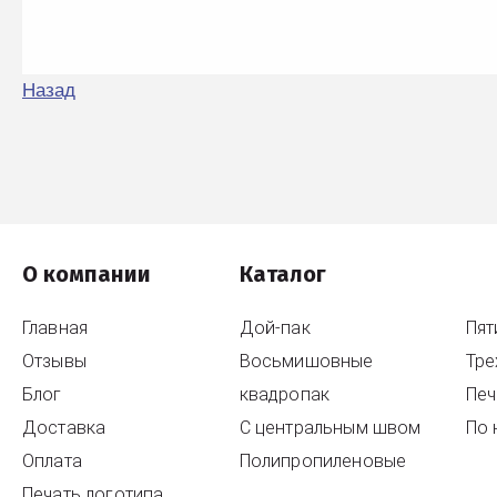
Назад
О компании
Каталог
Главная
Дой-пак
Пя
Отзывы
Восьмишовные
Тр
Блог
квадропак
Печ
Доставка
С центральным швом
По 
Оплата
Полипропиленовые
Печать логотипа